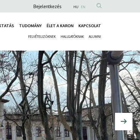
Anonim
Bejelentkezés
HU
EN
Felhasználói
fiók
KTATÁS
TUDOMÁNY
ÉLET A KARON
KAPCSOLAT
Fő
menüje
FELVÉTELIZŐKNEK
HALLGATÓKNAK
ALUMNI
navigáció
Másodlagos
navigáció