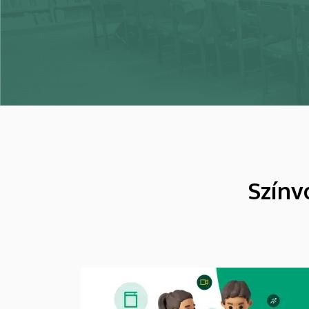
Színv