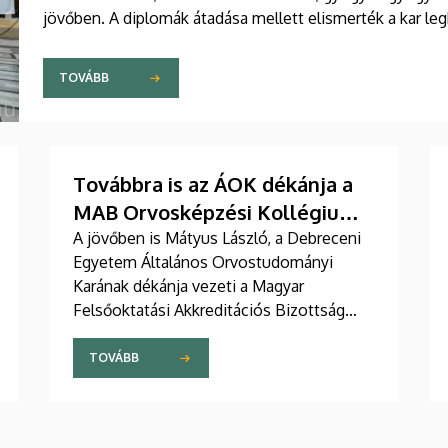
jövőben. A diplomák átadása mellett elismerték a kar leg
is.
TOVÁBB
Továbbra is az ÁOK dékánja a
MAB Orvosképzési Kollégiuma
élén
A jövőben is Mátyus László, a Debreceni
Egyetem Általános Orvostudományi
Karának dékánja vezeti a Magyar
Felsőoktatási Akkreditációs Bizottság
(MAB) Orvosképzési Kollégiumát. A
testület tagjai újabb három évre szavaztak
TOVÁBB
bizalmat a professzornak.