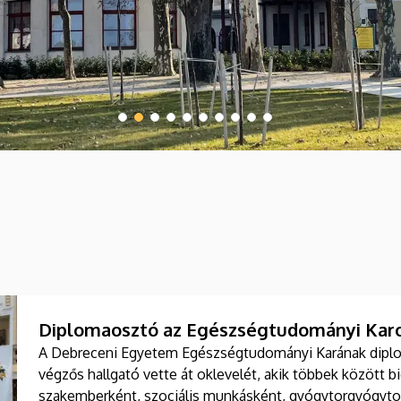
Diplomaosztó az Egészségtudományi Karo
A Debreceni Egyetem Egészségtudományi Karának diplo
végzős hallgató vette át oklevelét, akik többek között b
szakemberként, szociális munkásként, gyógytorgyógytor