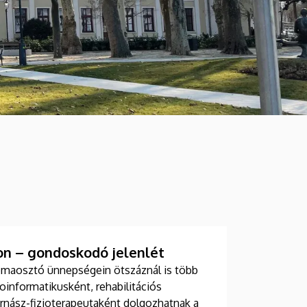
n – gondoskodó jelenlét
maosztó ünnepségein ötszáznál is több
ioinformatikusként, rehabilitációs
nász-fizioterapeutaként dolgozhatnak a