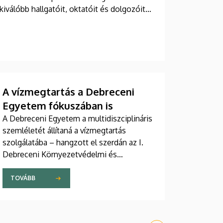
kiválóbb hallgatóit, oktatóit és dolgozóit
A vízmegtartás a Debreceni
Egyetem fókuszában is
A Debreceni Egyetem a multidiszciplináris
szemléletét állítaná a vízmegtartás
szolgálatába – hangzott el szerdán az I.
Debreceni Környezetvédelmi és
Vízgazdálkodási Fórumon. Az egyetem
konferenciáján a vízhiány
TOVÁBB
következményeiről, a vízmegtartás
kihívásairól és a jó gyakorlatokról
tárgyaltak vízgazdálkodási,