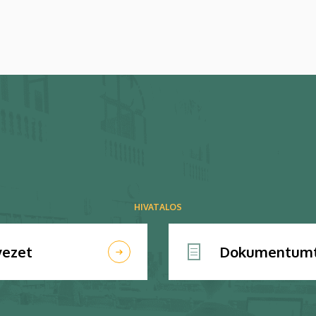
HIVATALOS
vezet
Dokumentumt