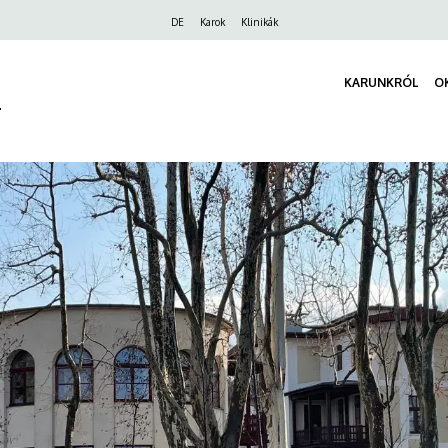
Felső
DE
Karok
Klinikák
navigáció
KARUNKRÓL
O
r