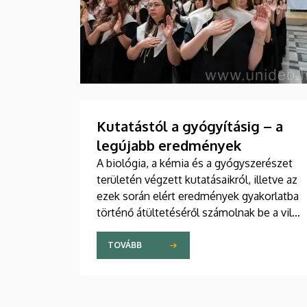
Kutatástól a gyógyításig – a
legújabb eredmények
A biológia, a kémia és a gyógyszerészet
területén végzett kutatásaikról, illetve az
ezek során elért eredmények gyakorlatba
történő átültetéséről számolnak be a világ
számos pontjáról érkezett kutatók a
Debreceni Egyetemen egy csütörtökön
TOVÁBB
kezdődött háromnapos konferencián. Az
angol nyelvű tanácskozáson több mint
százan vesznek részt.