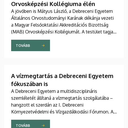
Orvosképzési Kollégiuma élén
A jövőben is Mátyus László, a Debreceni Egyetem
Általános Orvostudományi Karának dékánja vezeti
a Magyar Felsőoktatási Akkreditációs Bizottság
(MAB) Orvosképzési Kollégiumát. A testület tagjai
újabb három évre szavaztak bizalmat a
professzornak.
TOVÁBB
A vízmegtartás a Debreceni Egyetem
fókuszában is
A Debreceni Egyetem a multidiszciplináris
szemléletét állítaná a vízmegtartás szolgálatába –
hangzott el szerdán az I. Debreceni
Környezetvédelmi és Vízgazdálkodási Fórumon. Az
egyetem konferenciáján a vízhiány
következményeiről, a vízmegtartás kihívásairól és a
TOVÁBB