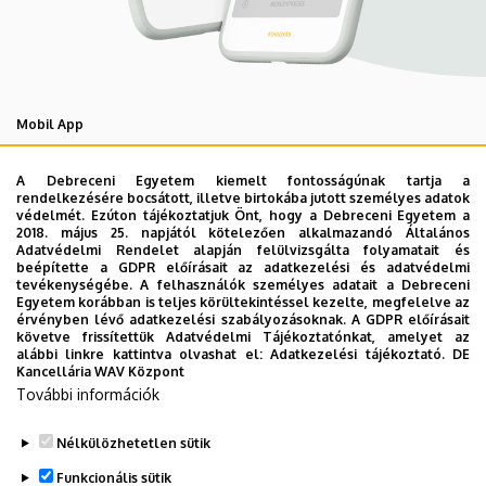
Mobil App
UD Studyversity app
A Debreceni Egyetem kiemelt fontosságúnak tartja a
rendelkezésére bocsátott, illetve birtokába jutott személyes adatok
védelmét. Ezúton tájékoztatjuk Önt, hogy a Debreceni Egyetem a
Engedd meg, hogy figyelmedbe ajánljuk a Debreceni
2018. május 25. napjától kötelezően alkalmazandó Általános
Egyetem új applikációját, melyet hallgatói számára
Adatvédelmi Rendelet alapján felülvizsgálta folyamatait és
beépítette a GDPR előírásait az adatkezelési és adatvédelmi
készített. Az alkalmazás bevezetésével célunk, hogy
tevékenységébe. A felhasználók személyes adatait a Debreceni
segítsünk eligazodni az egyetemi mindennapokban, a
Egyetem korábban is teljes körültekintéssel kezelte, megfelelve az
érvényben lévő adatkezelési szabályozásoknak. A GDPR előírásait
tanulmányaiddal kapcsolatban gyorsan elérhető
követve frissítettük Adatvédelmi Tájékoztatónkat, amelyet az
információkat biztosítsunk, útmutatót adjunk az egyetemi
alábbi linkre kattintva olvashat el:
Adatkezelési tájékoztató.
DE
Kancellária WAV Központ
évek során felmerülő helyzetekkel, kérdésekkel
További információk
kapcsolatban, továbbá „zsebközelbe” hozzuk az Egyetem
és Debrecen város kulturális és sport életét.
Nélkülözhetetlen sütik
Funkcionális sütik