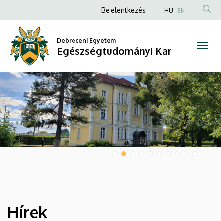
Egészségtudományi
Anonim
Bejelentkezés
HU
EN
Felhasználói
Kar
fiók
Debreceni Egyetem
Egészségtudományi Kar
menüje
DIAVETÍTÉS
Hírek
HÍREK