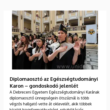
Diplomaosztó az Egészségtudományi
Karon – gondoskodó jelenlét
A Debreceni Egyetem Egészségtudományi Karának
diplomaosztó ünnepségein ötszáznál is több
végzős hallgató vette át oklevelét, akik többek
között bioinformatikusként, rehabilitációs