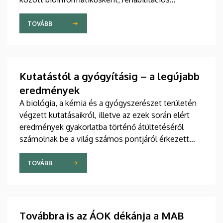
szakemberként, szociális munkásként,
gyógytorgyógytornász-fizioterapeutaként
TOVÁBB
dolgozhatnak a jövőben. A diplomák átadása
mellett elismerték a kar legkiválóbb hallgatóit,
oktatóit és dolgozóit is.
Kutatástól a gyógyításig – a legújabb
eredmények
A biológia, a kémia és a gyógyszerészet területén
végzett kutatásaikról, illetve az ezek során elért
eredmények gyakorlatba történő átültetéséről
számolnak be a világ számos pontjáról érkezett
kutatók a Debreceni Egyetemen egy csütörtökön
kezdődött háromnapos konferencián. Az angol
TOVÁBB
nyelvű tanácskozáson több mint százan vesznek
részt.
Továbbra is az ÁOK dékánja a MAB